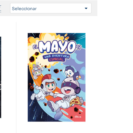
r

Seleccionar
: