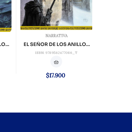
NARRATIVA
LLOS
EL SEÑOR DE LOS ANILLOS
3...
ISBN: 9789562477086_T
Precio
$17.900