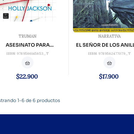
TRUMAN
NARRATIVA
ASESINATO PARA
EL SEÑOR DE LOS ANI
PRINCIPIANTES
2....
ISBN: 9789566145653_T
ISBN: 9789562477079_T
Precio
Precio
$22.900
$17.900
trando 1-6 de 6 productos