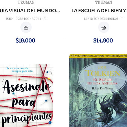
TRUMAN
TRUMAN
UIA VISUAL DEL MUNDO
LA ESCUELA DEL BIEN Y
POKEMON
MAL
ISBN: 9788490437964_T
ISBN: 9789566196136_T
Precio
Precio
$19.000
$14.900