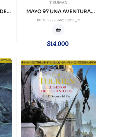
TRUMAN
 DEL
MAYO 97 UNA AVENTURA
ESPACIAL
ISBN: 9789566262091_T
Precio
$14.000