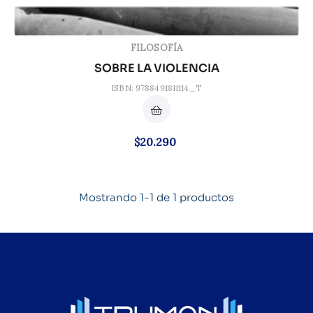
FILOSOFÍA
SOBRE LA VIOLENCIA
ISBN: 9788491811114_T
Precio
$20.290
Mostrando 1-1 de 1 productos