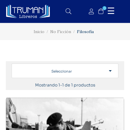
Nave
☰
0
de
palan
Inicio
No Ficción
Filosofía

Seleccionar
Mostrando 1-1 de 1 productos